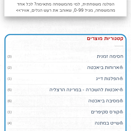
הפלגה משפחתית, למי מהמשפחה מתאימה? לכל אחד
מהמשפחה, מגיל 0-99, שאוהב את רעש הגלים, אוויר>>
קטגוריות מוצרים
חסימה זמנית
(3)
⛵ארוחות ביאכטה
(2)
⛵הפלגות דייג
(1)
⛵יאכטות להשכרה - במרינה הרצליה
(5)
⛵מסיבה ביאכטה
(6)
⛵קורס סקיפרים
(1)
⛵שייט במתנה
(4)