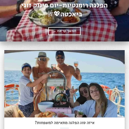
הפלגה רומנטיות-יום פינוק זוגי
ביאכטה💖🥂
המשך קריאה
→
איזה סוג הפלגה מתאימה למשפחות?