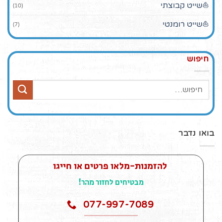
⛵שייט קבוצתי
(10)
⛵שייט רומנטי
(7)
חיפוש
חיפוש
עבור:
בואו נדבר
להזמנות-מלאו פרטים או חייגו
מבטיחים לחזור מהר!
077-997-7089