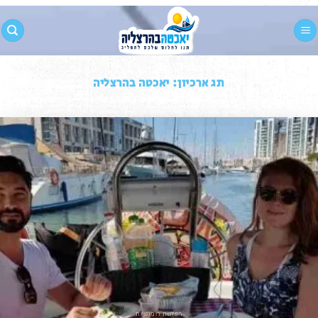
Ski
t
conten
תג ארכיון:
יאכטה בהרצליה
הפלגות רומנטיות